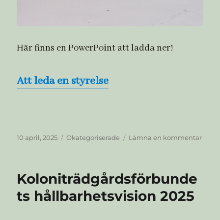
Här finns en PowerPoint att ladda ner!
Att leda en styrelse
Publicerat
Kategorier
till
10 april, 2025
Okategoriserade
Lämna en kommentar
den
Lär
dig
mer
Koloniträdgårdsförbunde
om
hur
ts hållbarhetsvision 2025
man
leder
en