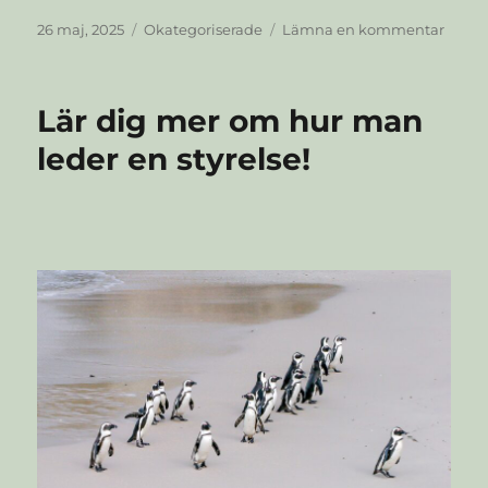
Publicerat
Kategorier
till
26 maj, 2025
Okategoriserade
Lämna en kommentar
den
Ny
ordfö
i
Lär dig mer om hur man
Östra
regio
leder en styrelse!