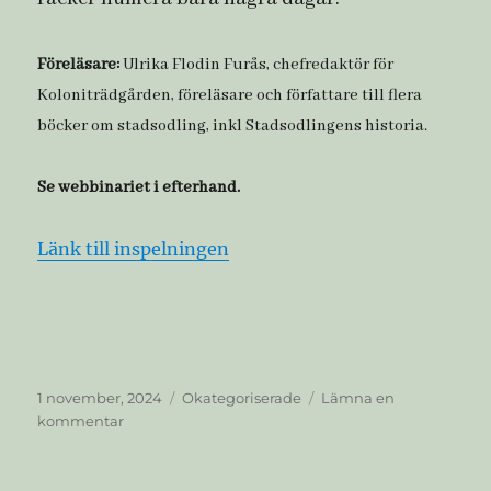
Föreläsare:
Ulrika Flodin Furås, chefredaktör för
Koloniträdgården, föreläsare och författare till flera
böcker om stadsodling, inkl Stadsodlingens historia.
Se webbinariet i efterhand.
Länk till inspelningen
Publicerat
Kategorier
1 november, 2024
Okategoriserade
Lämna en
den
till
kommentar
Webbinarium
–
Beredskap