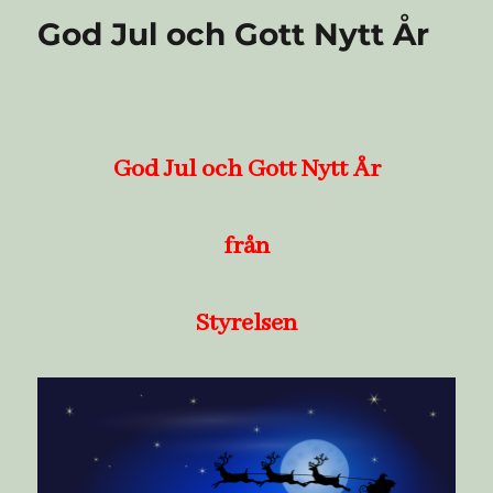
det
God Jul och Gott Nytt År
dags
att
börja
så!
God Jul och Gott Nytt År
från
Styrelsen