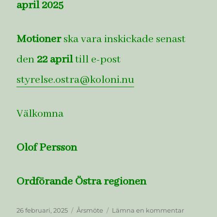
april 2025
Motioner
ska vara inskickade senast
den
22 april
till e-post
styrelse.ostra@koloni.nu
Välkomna
Olof Persson
Ordförande Östra regionen
Publicerat
Kategorier
till
26 februari, 2025
Årsmöte
Lämna en kommentar