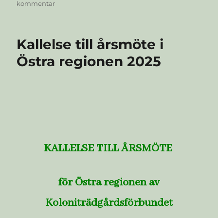
den
till
kommentar
Att
leda
en
Kallelse till årsmöte i
styrelse
–
Östra regionen 2025
träff
för
nya,
blivande
och
gamla
styrelseledamöter
KALLELSE TILL ÅRSMÖTE
för Östra regionen av
Koloniträdgårdsförbundet