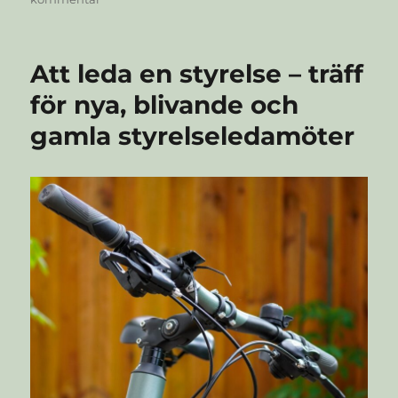
Vi
behöver
nya
Att leda en styrelse – träff
styrelsemedlemmar
för nya, blivande och
gamla styrelseledamöter