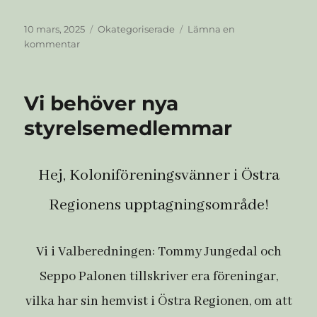
Publicerat
Kategorier
10 mars, 2025
Okategoriserade
Lämna en
den
till
kommentar
Boktips
–
Distansodla
Vi behöver nya
:
Handbok
styrelsemedlemmar
för
dig
med
Hej, Koloniföreningsvänner i Östra
trädgård
där
Regionens upptagningsområde!
du
inte
bor
Vi i Valberedningen: Tommy Jungedal och
Seppo Palonen tillskriver era föreningar,
vilka har sin hemvist i Östra Regionen, om att