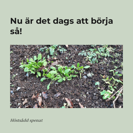
den
Kallelse
till
årsmöte
Nu är det dags att börja
i
Östra
så!
regionen
2025
Höstsådd spenat