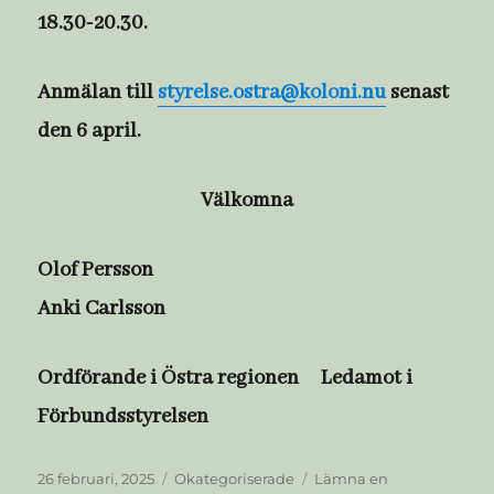
18.30-20.30.
Anmälan till
styrelse.ostra@koloni.nu
senast
den 6 april.
Välkomna
Olof Persson
Anki Carlsson
Ordförande i Östra regionen Ledamot i
Förbundsstyrelsen
Publicerat
Kategorier
26 februari, 2025
Okategoriserade
Lämna en