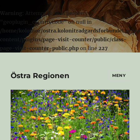
Warning
: Attempt to read property
"geoplugin_countryCode" on null in
/home/kolonior/ostra.kolonitradgardsforbundet.se/w
content/plugins/page-visit-counter/public/class-
page-visit-counter-public.php
on line
227
Östra Regionen
MENY