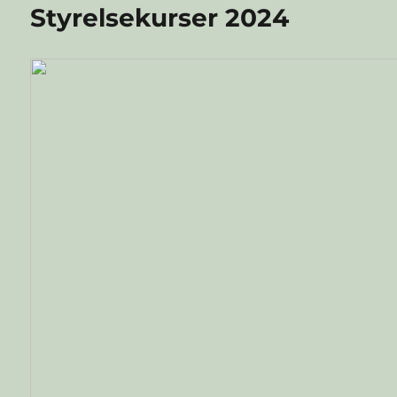
Styrelsekurser 2024
på
kolonilotten