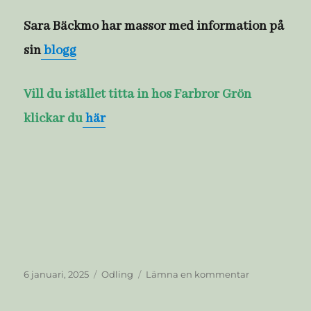
Sara Bäckmo har massor med information på
sin
blogg
Vill du istället titta in hos Farbror Grön
klickar du
här
Publicerat
Kategorier
till
6 januari, 2025
Odling
Lämna en kommentar
den
Nu
är