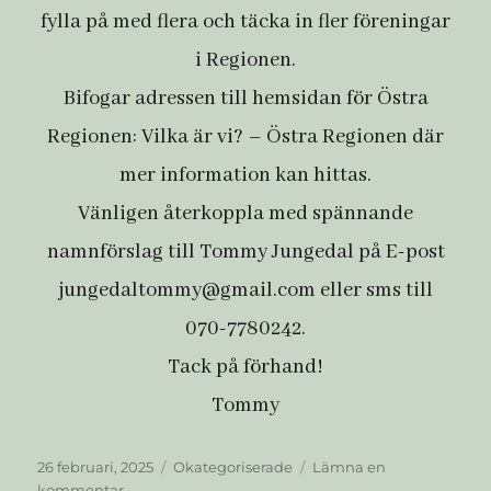
fylla på med flera och täcka in fler föreningar
i Regionen.
Bifogar adressen till hemsidan för Östra
Regionen: Vilka är vi? – Östra Regionen där
mer information kan hittas.
Vänligen återkoppla med spännande
namnförslag till Tommy Jungedal på E-post
jungedaltommy@gmail.com eller sms till
070-7780242.
Tack på förhand!
Tommy
Publicerat
Kategorier
26 februari, 2025
Okategoriserade
Lämna en
den
till
kommentar