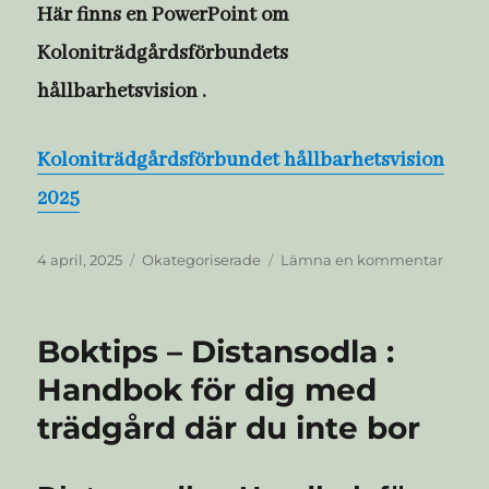
Här finns en PowerPoint om
styrel
Koloniträdgårdsförbundets
hållbarhetsvision .
Koloniträdgårdsförbundet hållbarhetsvision
2025
Publicerat
Kategorier
till
4 april, 2025
Okategoriserade
Lämna en kommentar
den
Koloni
hållba
2025
Boktips – Distansodla :
Handbok för dig med
trädgård där du inte bor