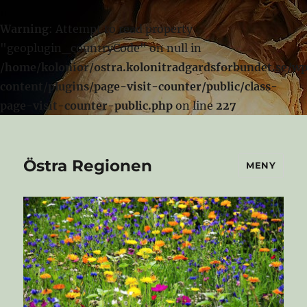
Warning
: Attempt to read property
"geoplugin_countryCode" on null in
/home/kolonior/ostra.kolonitradgardsforbundet.se/w
content/plugins/page-visit-counter/public/class-
page-visit-counter-public.php
on line
227
Östra Regionen
MENY