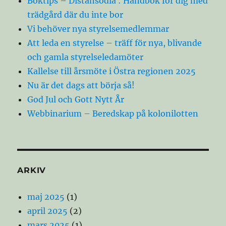
Boktips – Distansodla : Handbok för dig med
trädgård där du inte bor
Vi behöver nya styrelsemedlemmar
Att leda en styrelse – träff för nya, blivande
och gamla styrelseledamöter
Kallelse till årsmöte i Östra regionen 2025
Nu är det dags att börja så!
God Jul och Gott Nytt År
Webbinarium – Beredskap på kolonilotten
ARKIV
maj 2025
(1)
april 2025
(2)
mars 2025
(1)