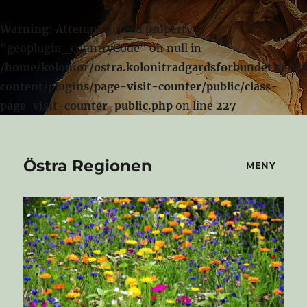
Warning
: Attempt to read property
"geoplugin_countryCode" on null in
/home/kolonior/ostra.kolonitradgardsforbundet.se/w
content/plugins/page-visit-counter/public/class-
page-visit-counter-public.php
on line
227
Östra Regionen
MENY