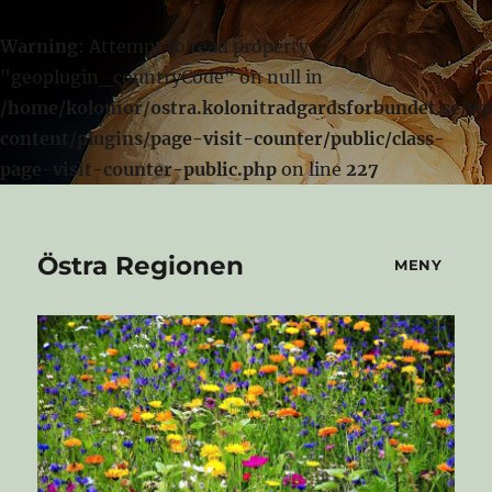
Warning
: Attempt to read property
"geoplugin_countryCode" on null in
/home/kolonior/ostra.kolonitradgardsforbundet.se/w
content/plugins/page-visit-counter/public/class-
page-visit-counter-public.php
on line
227
Östra Regionen
MENY