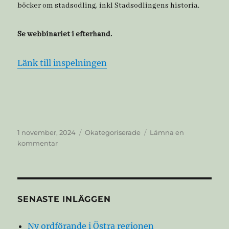
böcker om stadsodling, inkl Stadsodlingens historia.
Se webbinariet i efterhand.
Länk till inspelningen
Publicerat
Kategorier
1 november, 2024
Okategoriserade
Lämna en
den
till
kommentar
Webbinarium
–
Beredskap
på
kolonilotten
SENASTE INLÄGGEN
Ny ordförande i Östra regionen