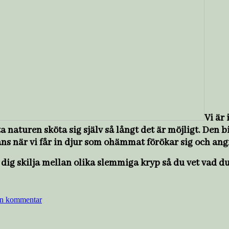
Vi är
 naturen sköta sig själv så långt det är möjligt. Den 
ans när vi får in djur som ohämmat förökar sig och ang
dig skilja mellan olika slemmiga kryp så du vet vad du
till
Sniglar,
n kommentar
mördarsniglar
och
snäckor