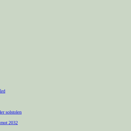
ård
ler solstolen
 mot 2032