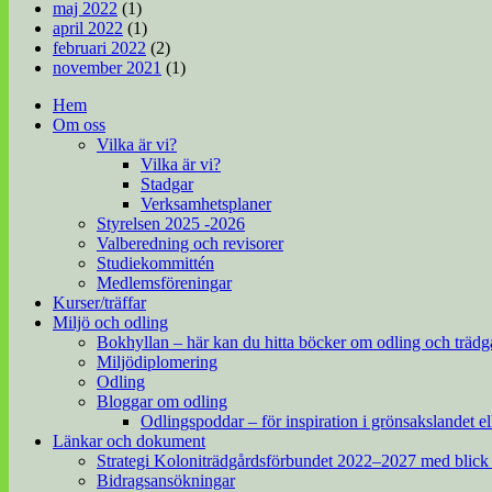
maj 2022
(1)
april 2022
(1)
februari 2022
(2)
november 2021
(1)
Hem
Om oss
Vilka är vi?
Vilka är vi?
Stadgar
Verksamhetsplaner
Styrelsen 2025 -2026
Valberedning och revisorer
Studiekommittén
Medlemsföreningar
Kurser/träffar
Miljö och odling
Bokhyllan – här kan du hitta böcker om odling och trädg
Miljödiplomering
Odling
Bloggar om odling
Odlingspoddar – för inspiration i grönsakslandet el
Länkar och dokument
Strategi Koloniträdgårdsförbundet 2022–2027 med blick
Bidragsansökningar