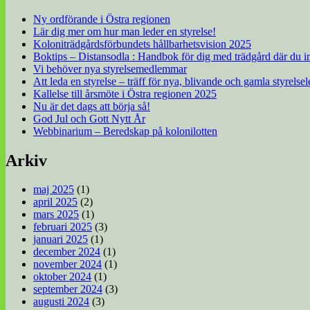
Ny ordförande i Östra regionen
Lär dig mer om hur man leder en styrelse!
Koloniträdgårdsförbundets hållbarhetsvision 2025
Boktips – Distansodla : Handbok för dig med trädgård där du i
Vi behöver nya styrelsemedlemmar
Att leda en styrelse – träff för nya, blivande och gamla styrelse
Kallelse till årsmöte i Östra regionen 2025
Nu är det dags att börja så!
God Jul och Gott Nytt År
Webbinarium – Beredskap på kolonilotten
Arkiv
maj 2025
(1)
april 2025
(2)
mars 2025
(1)
februari 2025
(3)
januari 2025
(1)
december 2024
(1)
november 2024
(1)
oktober 2024
(1)
september 2024
(3)
augusti 2024
(3)