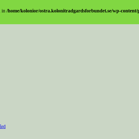
l in
/home/kolonior/ostra.kolonitradgardsforbundet.se/wp-content/pl
ård