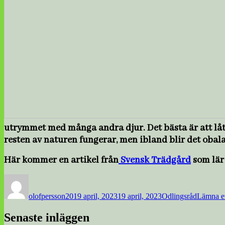
utrymmet med många andra djur. Det bästa är att låta
resten av naturen fungerar, men ibland blir det obal
Här kommer en artikel från
Svensk Trädgård
som lär 
Författare
Publicerat
Kategorier
den
olofpersson20
19 april, 2023
19 april, 2023
Odlingsråd
Lämna e
Senaste inläggen