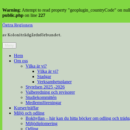
Warning
: Attempt to read property "geoplugin_countryCode" on nul
public.php
on line
227
Hoppa
Östra Regionen
till
av Koloniträdgårdsförbundet.
innehåll
Meny
Hem
Om oss
Vilka är vi?
Vilka är vi?
Stadgar
Verksamhetsplaner
Styrelsen 2025 -2026
Valberedning och revisorer
Studiekommittén
Medlemsföreningar
Kurser/träffar
Miljö och odling
Bokhyllan – här kan du hitta böcker om odling och trädg
Miljödiplomering
Odling