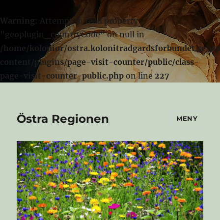
Warning
: Attempt to read property
"geoplugin_countryCode" on null in
/home/kolonior/ostra.kolonitradgardsforbundet.se/w
content/plugins/page-visit-counter/public/class-
page-visit-counter-public.php
on line
227
Östra Regionen
MENY