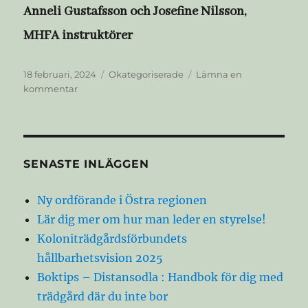
Anneli Gustafsson och Josefine Nilsson,
MHFA instruktörer
Publicerat
Kategorier
18 februari, 2024
Okategoriserade
Lämna en
den
till
kommentar
Första
hjälpen
till
psykisk
hälsa
SENASTE INLÄGGEN
(MHFA
Ny ordförande i Östra regionen
Lär dig mer om hur man leder en styrelse!
Koloniträdgårdsförbundets
hållbarhetsvision 2025
Boktips – Distansodla : Handbok för dig med
trädgård där du inte bor