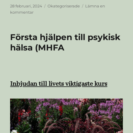
Publicerat
Kategorier
28 februari, 2024
Okategoriserade
Lämna en
den
till
kommentar
Inbjudan
till
miljöträff
Första hjälpen till psykisk
hälsa (MHFA
Inbjudan till livets viktigaste kurs