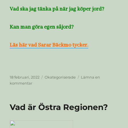
Vad ska jag tänka på när jag köper jord?
Kan man göra egen såjord?
Läs här vad Sarar Bäckmo tycker.
Publicerat
Kategorier
18 februari, 2022
Okategoriserade
Lämna en
den
till
kommentar
Såjord
eller
planteringsjord
Vad är Östra Regionen?
vad
ska
man
använda?