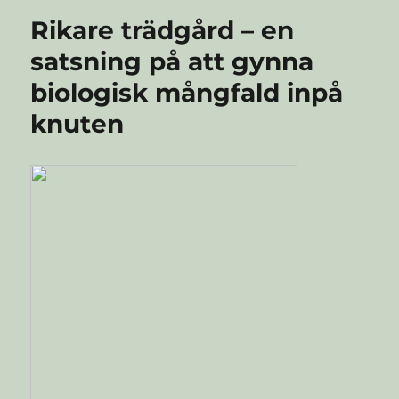
Östra
Rikare trädgård – en
Regionen?
satsning på att gynna
biologisk mångfald inpå
knuten