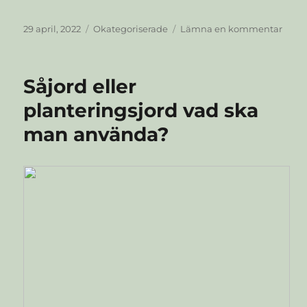
Publicerat
Kategorier
till
29 april, 2022
Okategoriserade
Lämna en kommentar
den
Gör
egen
växtn
Såjord eller
planteringsjord vad ska
man använda?