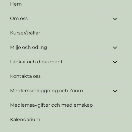
Hem
expande
Om oss
underme
Kurser/träffar
expande
Miljö och odling
underme
expande
Länkar och dokument
underme
Kontakta oss
expande
Medlemsinloggning och Zoom
underme
Medlemsavgifter och medlemskap
Kalendarium