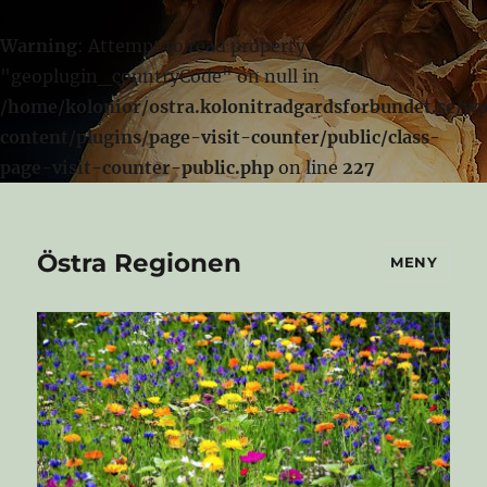
Warning
: Attempt to read property
"geoplugin_countryCode" on null in
/home/kolonior/ostra.kolonitradgardsforbundet.se/w
content/plugins/page-visit-counter/public/class-
page-visit-counter-public.php
on line
227
Östra Regionen
MENY