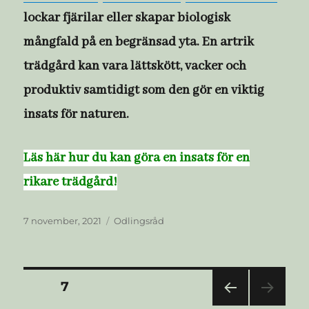
lockar fjärilar eller skapar biologisk
mångfald på en begränsad yta. En artrik
trädgård kan vara lättskött, vacker och
produktiv samtidigt som den gör en viktig
insats för naturen.
Läs här hur du kan göra en insats för en
rikare trädgård!
Publicerat
Kategorier
7 november, 2021
Odlingsråd
den
Sidnumrering
SIDA
7