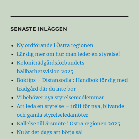
FÖR
för
EGÅ
END
inlägg
E
SIDA
SENASTE INLÄGGEN
Ny ordförande i Östra regionen
Lär dig mer om hur man leder en styrelse!
Koloniträdgårdsförbundets
hållbarhetsvision 2025
Boktips – Distansodla : Handbok för dig med
trädgård där du inte bor
Vi behöver nya styrelsemedlemmar
Att leda en styrelse – träff för nya, blivande
och gamla styrelseledamöter
Kallelse till årsmöte i Östra regionen 2025
Nu är det dags att börja så!