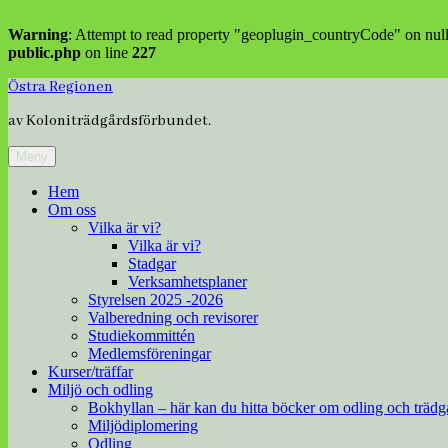
Warning
: Attempt to read property "geoplugin_countryCode" on nul
public.php
on line
227
Hoppa
Östra Regionen
till
av Koloniträdgårdsförbundet.
innehåll
Meny
Hem
Om oss
Vilka är vi?
Vilka är vi?
Stadgar
Verksamhetsplaner
Styrelsen 2025 -2026
Valberedning och revisorer
Studiekommittén
Medlemsföreningar
Kurser/träffar
Miljö och odling
Bokhyllan – här kan du hitta böcker om odling och trädg
Miljödiplomering
Odling