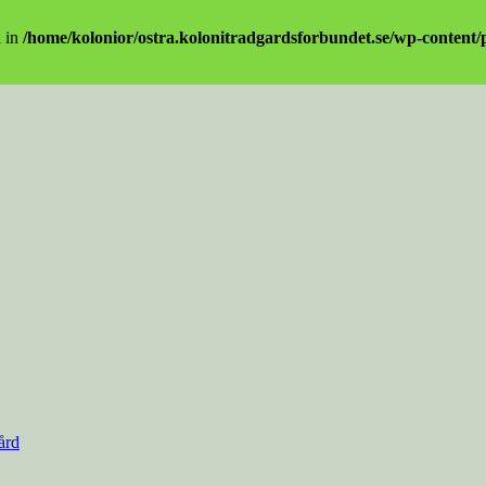
l in
/home/kolonior/ostra.kolonitradgardsforbundet.se/wp-content/pl
ård