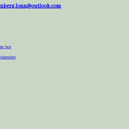
tenberg.lonn@outlook.com
nte bor
ledamöter