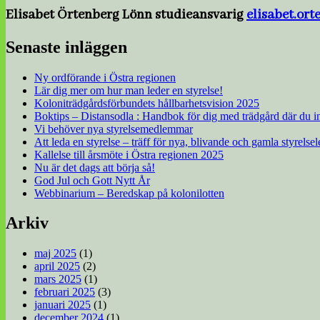
Elisabet Örtenberg Lönn studieansvarig
elisabet.or
Senaste inläggen
Ny ordförande i Östra regionen
Lär dig mer om hur man leder en styrelse!
Koloniträdgårdsförbundets hållbarhetsvision 2025
Boktips – Distansodla : Handbok för dig med trädgård där du i
Vi behöver nya styrelsemedlemmar
Att leda en styrelse – träff för nya, blivande och gamla styrelse
Kallelse till årsmöte i Östra regionen 2025
Nu är det dags att börja så!
God Jul och Gott Nytt År
Webbinarium – Beredskap på kolonilotten
Arkiv
maj 2025
(1)
april 2025
(2)
mars 2025
(1)
februari 2025
(3)
januari 2025
(1)
december 2024
(1)