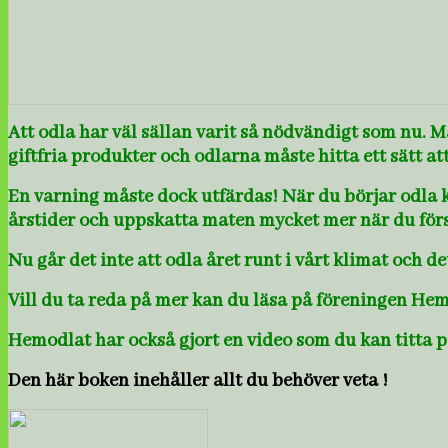
Att odla har väl sällan varit så nödvändigt som nu. M
giftfria produkter och odlarna måste hitta ett sätt att
En varning måste dock utfärdas! När du börjar odl
årstider och uppskatta maten mycket mer när du först
Nu går det inte att odla året runt i vårt klimat och de
Vill du ta reda på mer kan du läsa på föreningen He
Hemodlat har också gjort en video som du kan titta 
Den här boken inehåller allt du behöver veta !