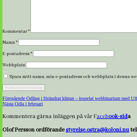
Kommentar
*
Namn
*
E-postadress
*
Webbplats
Spara mitt namn, min e-postadress och webbplats i denna web
Inläggsnavigering
Föregående
Föregående
Odling i förändrat klimat – inspelat webbinarium med Ul
Nästa
inlägg:
Nästa
Odla i februari
inlägg:
Kommentera gärna inläggen på vår F
aceb
ook-sid
a
Olof Persson ordförande
styrelse.ostra@koloni.nu
te