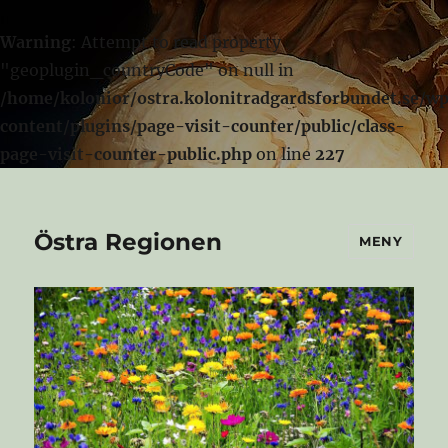
Warning
: Attempt to read property
"geoplugin_countryCode" on null in
/home/kolonior/ostra.kolonitradgardsforbundet.se/w
content/plugins/page-visit-counter/public/class-
page-visit-counter-public.php
on line
227
Östra Regionen
MENY