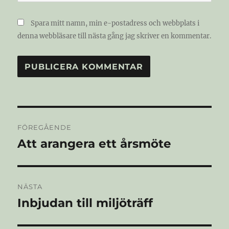
Spara mitt namn, min e-postadress och webbplats i
denna webbläsare till nästa gång jag skriver en kommentar.
Inläggsnavigering
FÖREGÅENDE
Att arangera ett årsmöte
Föregående
inlägg:
NÄSTA
Inbjudan till miljöträff
Nästa
inlägg: