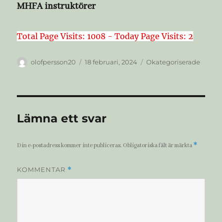
MHFA instruktörer
Total Page Visits: 1008 - Today Page Visits: 2
Författare
Publicerat
Kategorier
olofpersson20
18 februari, 2024
Okategoriserade
den
Lämna ett svar
*
Din e-postadress kommer inte publiceras.
Obligatoriska fält är märkta
KOMMENTAR
*