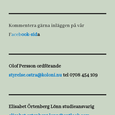
Kommentera gärna inläggen på vår
F
aceb
ook-sid
a
Olof Persson ordförande
styrelse.ostra@koloni.nu
tel 0708 454 109
Elisabet Örtenberg Lönn studieansvarig