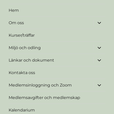
Hem
expande
Om oss
underme
Kurser/träffar
expande
Miljö och odling
underme
expande
Länkar och dokument
underme
Kontakta oss
expande
Medlemsinloggning och Zoom
underme
Medlemsavgifter och medlemskap
Kalendarium