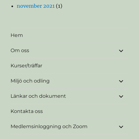
november 2021
(1)
Hem
expande
Om oss
underme
Kurser/träffar
expande
Miljö och odling
underme
expande
Länkar och dokument
underme
Kontakta oss
expande
Medlemsinloggning och Zoom
underme