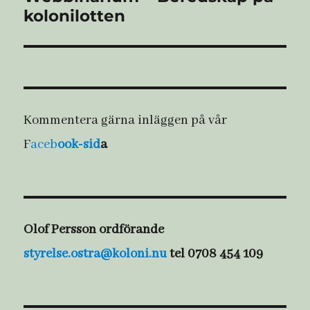
kolonilotten
inlägg:
Kommentera gärna inläggen på vår
F
aceb
ook-sid
a
Olof Persson ordförande
styrelse.ostra@koloni.nu
tel 0708 454 109