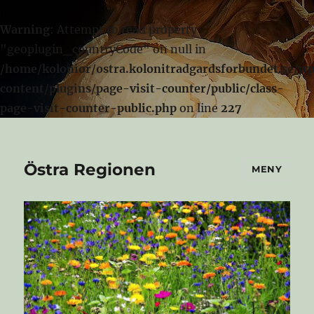
Warning
: Attempt to read property
"geoplugin_countryCode" on null in
/home/kolonior/ostra.kolonitradgardsforbundet.se/w
content/plugins/page-visit-counter/public/class-
page-visit-counter-public.php
on line
227
Östra Regionen
MENY