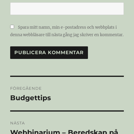
Spara mitt namn, min e-postadress och webbplats i
denna webbläsare till nästa gång jag skriver en kommentar.
Inläggsnavigering
FÖREGÅENDE
Budgettips
Föregående
inlägg:
NÄSTA
Webbinarium – Beredskap på
Nästa