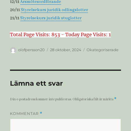
12/11
Årsmötesordförande
20/11
Styrelsekurs juridik odlingslotter
21/11
Styrelsekurs juridik stuglotter
Total Page Visits: 853 - Today Page Visits: 1
Författare
Publicerat
Kategorier
olofpersson20
28 oktober, 2024
Okategoriserade
den
Lämna ett svar
*
Din e-postadress kommer inte publiceras.
Obligatoriska fält är märkta
KOMMENTAR
*