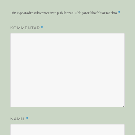
*
Din e-postadress kommer inte publiceras.
Obligatoriska fält är märkta
KOMMENTAR
*
NAMN
*