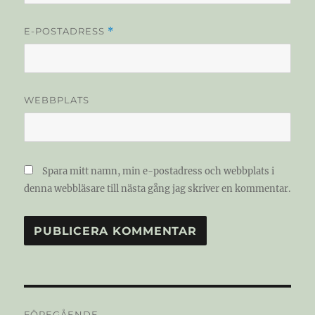
E-POSTADRESS
*
WEBBPLATS
Spara mitt namn, min e-postadress och webbplats i
denna webbläsare till nästa gång jag skriver en kommentar.
Inläggsnavigering
FÖREGÅENDE