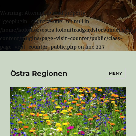
Warning
: Attempt to read property
"geoplugin_countryCode" on null in
/home/kolonior/ostra.kolonitradgardsforbundet.se/w
content/plugins/page-visit-counter/public/class-
page-visit-counter-public.php
on line
227
Östra Regionen
MENY