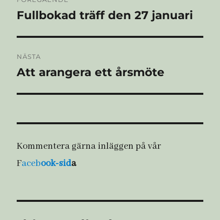
Fullbokad träff den 27 januari
Föregående
inlägg:
NÄSTA
Att arangera ett årsmöte
Nästa
inlägg:
Kommentera gärna inläggen på vår
F
aceb
ook-sid
a