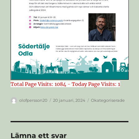
Total Page Visits: 1084 - Today Page Visits: 1
Författare
Publicerat
Kategorier
olofpersson20
20 januari, 2024
Okategoriserade
den
Lämna ett svar